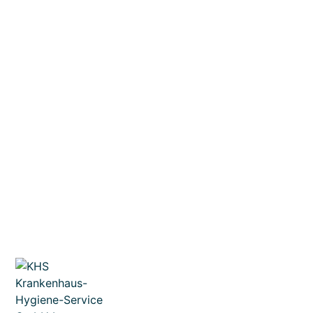
Schreiben Sie
Rufen Sie uns
uns
an
info@khs-gruppe.de
+49 212 1234 4566
E-Mail schreiben
Rufen Sie uns an